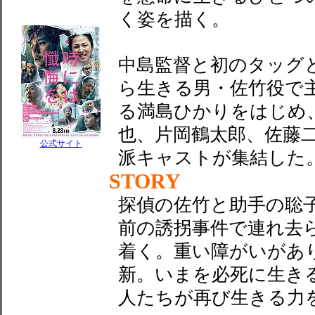
く姿を描く。
中島監督と初のタッグ
ら生きる男・佐竹役で
る満島ひかりをはじめ
也、片岡鶴太郎、佐藤
公式サイト
派キャストが集結した
STORY
探偵の佐竹と助手の聡
前の誘拐事件で連れ去
着く。重い障がいがあ
新。いまを必死に生き
人たちが再び生きる力