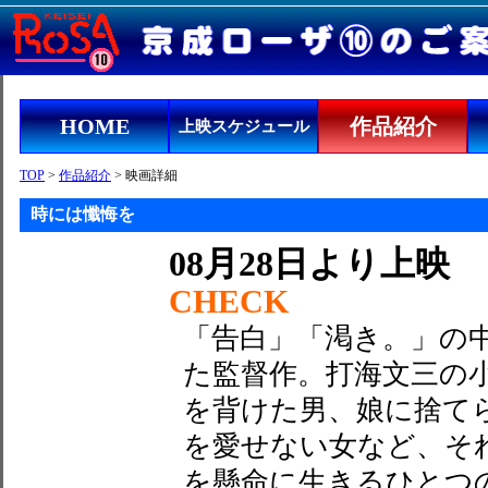
HOME
作品紹介
上映スケジュール
TOP
>
作品紹介
> 映画詳細
時には懺悔を
08月28日より上映
CHECK
「告白」「渇き。」の
た監督作。打海文三の
を背けた男、娘に捨て
を愛せない女など、そ
を懸命に生きるひとつ