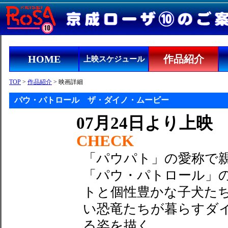
HOME
作品紹介
上映スケジュール
TOP
>
作品紹介
> 映画詳細
パウ・パトロール ザ・ダイノ・ムービー
07月24日より上映
CHECK
「パウパト」の愛称で
「パウ・パトロール」
トと個性豊かな子犬た
い恐竜たちが暮らすダ
る姿を描く。