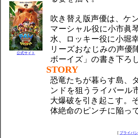
吹き替え版声優は、ケ
マーシャル役に小市眞
水、ロッキー役に小堀
リーズおなじみの声優
公式サイト
ボーイズ」の書き下ろし新曲
STORY
恐竜たちが暮らす島、
ンドを狙うライバール
大爆破を引き起こす。
体絶命のピンチに陥っ
[
プライバシ