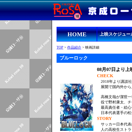
HOME
上映スケジュー
TOP
>
作品紹介
> 映画詳細
ブルーロック
08月07日より上
CHECK
2018年より講
展開で国内外から
高橋文哉が潔世一
役で野村康太、チ
最高責任者・絵心
日本代表選手の松
STORY
サッカー日本代表
人の高校生ストラ