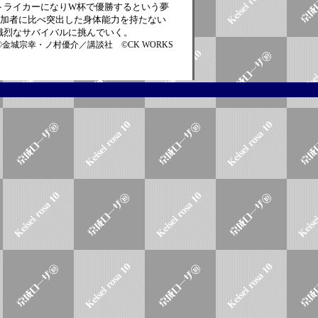
トライカーになりW杯で優勝するという夢
参加者に比べ突出した身体能力を持たない
熾烈なサバイバルに挑んでいく。
©金城宗幸・ノ村優介／講談社 ©CK WORKS