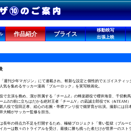
移動映写
作品紹介
プライス
ル
出張上映
映
談社「週刊少年マガジン」にて連載され、斬新な設定と個性的でエゴイスティ
人気を集めるサッカー漫画「ブルーロック」を実写映画化。
役で主演を務め、潔が所属する「チームZ」の蜂楽廻役で櫻井海音、千切豹
ームZの前に立ちはだかる絶対王者「チームV」の凪誠士郎役でK（&TEAM
甚八役で窪田正孝、絵心の右腕・帝襟アンリ役で畑芽育が出演。撮影には日本
井大輔がサッカー監修を担当。
は長年の得点力不足を打開するため、極秘プロジェクト「青い監獄（ブルーロ
イカーは数々のトライアルを受け、最後に勝ち残った者だけが世界一のスト