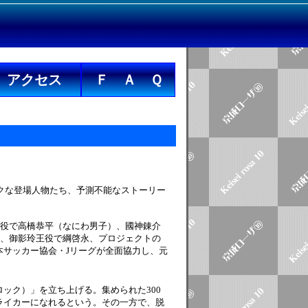
アクセス
Ｆ Ａ Ｑ
ックな登場人物たち、予測不能なストーリー
馬役で高橋恭平（なにわ男子）、國神錬介
）、御影玲王役で綱啓永、プロジェクトの
サッカー協会・Jリーグが全面協力し、元
ック）」を立ち上げる。集められた300
ライカーになれるという。その一方で、脱