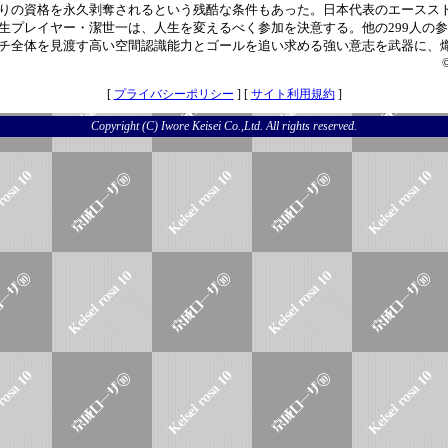
りの資格を永久剥奪されるという残酷な条件もあった。日本代表のエースス
生プレイヤー・潔世一は、人生を変えるべく参加を決意する。他の299人の
チ全体を見渡す高い空間認識能力とゴールを追い求める強い意志を武器に、
[
プライバシーポリシー
] [
サイト利用規約
]
Copyright (C) Iwore Keisei Co.,Ltd. All rights reserved.