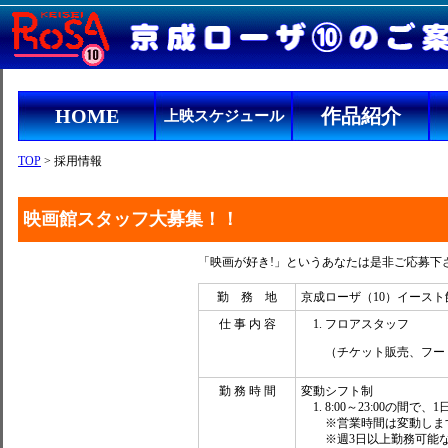
HOME
作品紹介
上映スケジュール
TOP
> 採用情報
映画館スタッフ大募集！！
「映画が好き!」というあなたは是非ご応募下
勤 務 地
京成ローザ（10）イース
仕 事 内 容
フロアスタッフ
（チケット販売、フー
勤 務 時 間
変動シフト制
8:00～23:00の間で、
※営業時間は変動しま
※週3日以上勤務可能