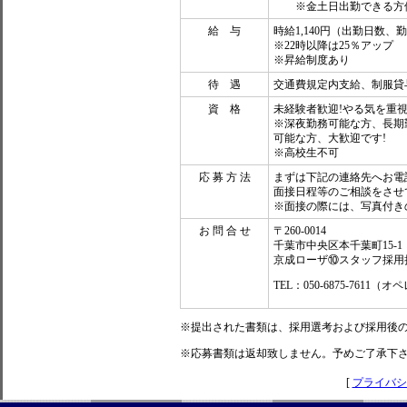
※金土日出勤できる方
給 与
時給1,140円（出勤日数
※22時以降は25％アップ
※昇給制度あり
待 遇
交通費規定内支給、制服貸
資 格
未経験者歓迎!やる気を重
※深夜勤務可能な方、長期
可能な方、大歓迎です!
※高校生不可
応 募 方 法
まずは下記の連絡先へお電
面接日程等のご相談をさせ
※面接の際には、写真付き
お 問 合 せ
〒260-0014
千葉市中央区本千葉町15-1
京成ローザ⑩スタッフ採用
TEL：050-6875-761
※提出された書類は、採用選考および採用後
※応募書類は返却致しません。予めご了承下
[
プライバシ